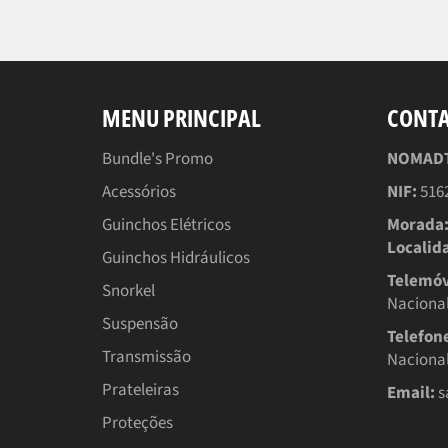
MENU PRINCIPAL
CONT
Bundle's Promo
NOMADTT
Acessórios
NIF:
516
Guinchos Elétricos
Morada
Localid
Guinchos Hidráulicos
Telemóv
Snorkel
Nacional
Suspensão
Telefon
Transmissão
Nacional
Prateleiras
Email:
s
Proteções