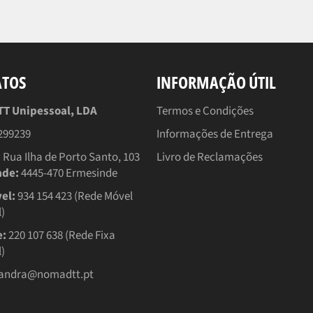
ATOS
INFORMAÇÃO ÚTIL
 Unipessoal, LDA
Termos e Condições
299239
Informações de Entrega
:
Rua Ilha de Porto Santo, 103
Livro de Reclamações
ade:
4445-470 Ermesinde
el:
934 154 423 (Rede Móvel
)
e:
220 107 638 (Rede Fixa
)
andra@nomadtt.pt