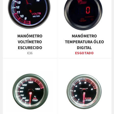
MANÓMETRO
MANÓMETRO
VOLTÍMETRO
TEMPERATURA ÓLEO
ESCURECIDO
DIGITAL
Preço
€36
ESGOTADO
normal