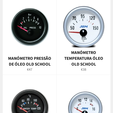
MANÓMETRO
MANÓMETRO PRESSÃO
TEMPERATURA ÓLEO
DE ÓLEO OLD SCHOOL
OLD SCHOOL
Preço
Preço
€47
€38
normal
normal