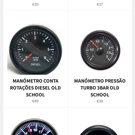
Preço
Preço
€35
€37
normal
normal
MANÓMETRO CONTA
MANÓMETRO PRESSÃO
ROTAÇÕES DIESEL OLD
TURBO 3BAR OLD
SCHOOL
SCHOOL
Preço
Preço
€49
€38
normal
normal