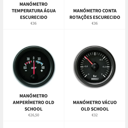
MANÓMETRO
TEMPERATURA ÁGUA
MANÓMETRO CONTA
ESCURECIDO
ROTAÇÕES ESCURECIDO
Preço
Preço
€36
€36
normal
normal
MANÓMETRO
AMPERÍMETRO OLD
MANÓMETRO VÁCUO
SCHOOL
OLD SCHOOL
Preço
Preço
€26,50
€32
normal
normal