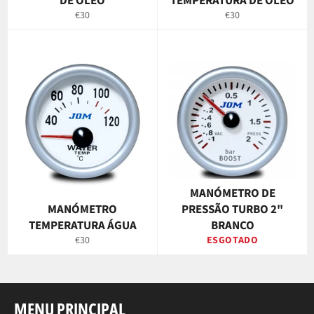
DE ÓLEO
TEMPERATURA DE ÓLEO
Preço
Preço
€30
€30
normal
normal
MANÓMETRO DE
MANÓMETRO
PRESSÃO TURBO 2"
TEMPERATURA ÁGUA
BRANCO
Preço
€30
ESGOTADO
normal
MENU PRINCIPAL