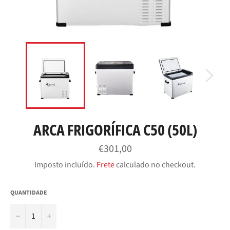
ARCA FRIGORÍFICA C50 (50L)
Preço
€301,00
normal
Imposto incluído.
Frete
calculado no checkout.
QUANTIDADE
−
+