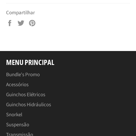
Compartilhar
Compartilhar
Tuitar
Pin
no
no
Facebook
Pinterest
MENU PRINCIPAL
Bundle's Promo
Acessórios
Guinchos Elétricos
Guinchos Hidráulicos
Snorkel
Suspensão
Transmissão