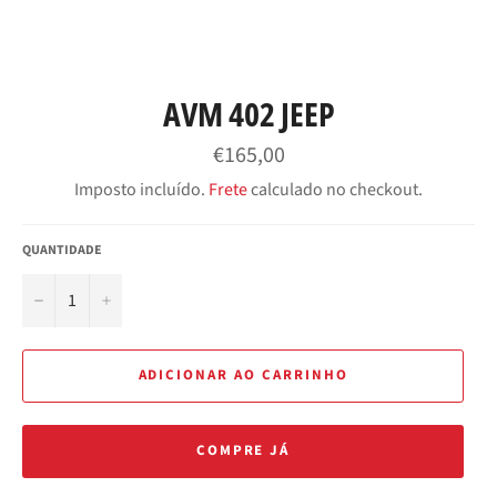
AVM 402 JEEP
Preço
€165,00
normal
Imposto incluído.
Frete
calculado no checkout.
QUANTIDADE
−
+
ADICIONAR AO CARRINHO
COMPRE JÁ