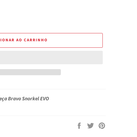
CIONAR AO CARRINHO
eça Bravo Snorkel EVO
Compartilhar
Tuitar
Pin
no
no