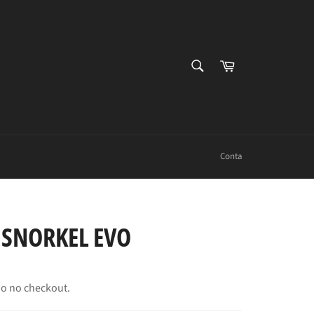
PESQUISAR
Carrinho
Procurar
Conta
 SNORKEL EVO
o no checkout.