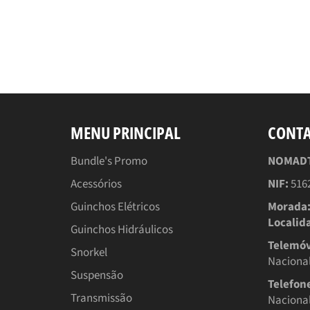
MENU PRINCIPAL
CONT
Bundle's Promo
NOMADTT
Acessórios
NIF:
516
Guinchos Elétricos
Morada
Localid
Guinchos Hidráulicos
Telemóv
Snorkel
Nacional
Suspensão
Telefon
Transmissão
Nacional