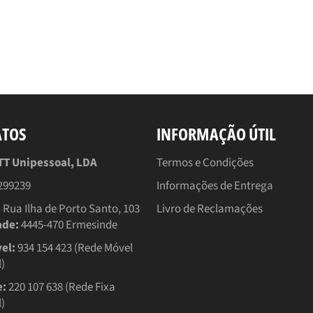
ATOS
INFORMAÇÃO ÚTIL
 Unipessoal, LDA
Termos e Condições
299239
Informações de Entrega
:
Rua Ilha de Porto Santo, 103
Livro de Reclamações
ade:
4445-470 Ermesinde
el:
934 154 423 (Rede Móvel
)
e:
220 107 638 (Rede Fixa
)