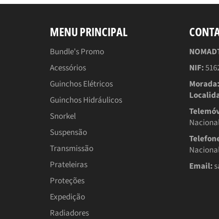
MENU PRINCIPAL
CONT
Bundle's Promo
NOMADTT
Acessórios
NIF:
516
Guinchos Elétricos
Morada
Localid
Guinchos Hidráulicos
Telemóv
Snorkel
Nacional
Suspensão
Telefon
Transmissão
Nacional
Prateleiras
Email:
s
Proteções
Expedição
Radiadores