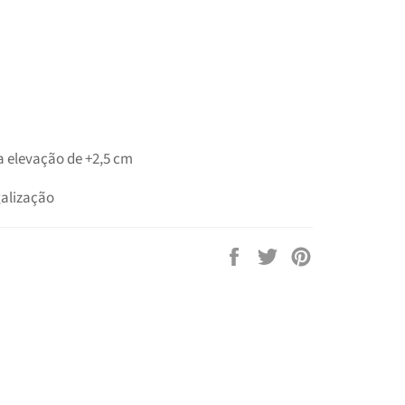
a elevação de +2,5 cm
galização
Compartilhar
Tuitar
Pin
no
no
Facebook
Pinterest