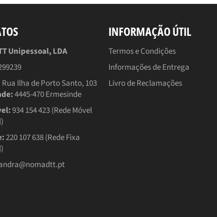
ATOS
INFORMAÇÃO ÚTIL
 Unipessoal, LDA
Termos e Condições
299239
Informações de Entrega
:
Rua Ilha de Porto Santo, 103
Livro de Reclamações
ade:
4445-470 Ermesinde
el:
934 154 423 (Rede Móvel
)
e:
220 107 638 (Rede Fixa
)
andra@nomadtt.pt