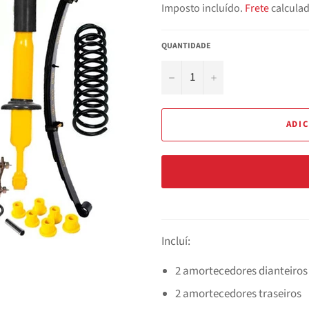
Imposto incluído.
Frete
calculad
QUANTIDADE
−
+
ADI
Incluí:
2 amortecedores dianteiros
2 amortecedores traseiros