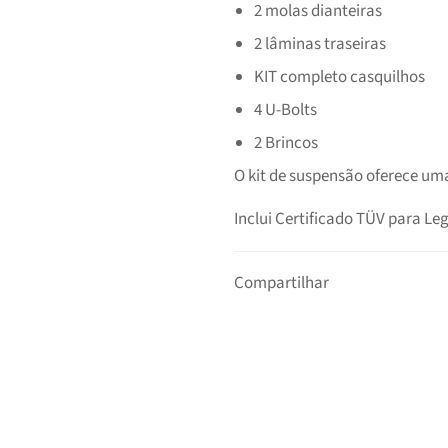
2 molas dianteiras
2 lâminas traseiras
KIT completo casquilhos
4
U-Bolts
2 Brincos
O kit de suspensão oferece um
Inclui Certificado TÜV para Le
Compartilhar