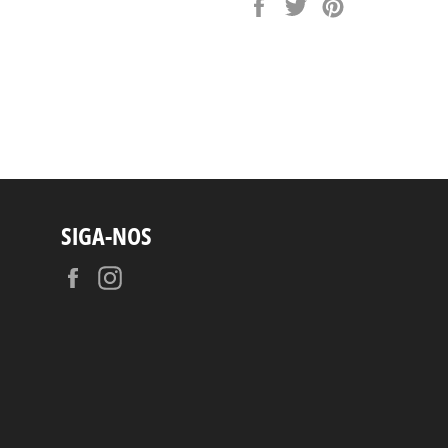
Compartilhar
Tuitar
Pin
no
no
Facebook
Pinterest
SIGA-NOS
Facebook
Instagram