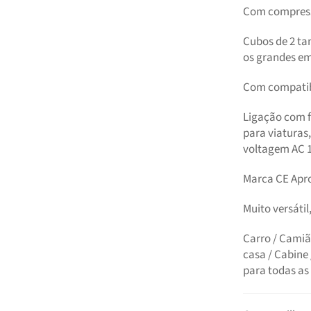
Com compres
Cubos de 2 ta
os grandes em
Com compatib
Ligação com f
para viaturas
voltagem AC 1
Marca CE Apr
Muito versátil,
Carro / Camiã
casa / Cabine 
para todas as