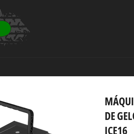
MÁQUI
DE GEL
ICE16