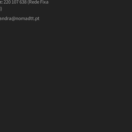
e:
220 107 638 (Rede Fixa
)
andra@nomadtt.pt