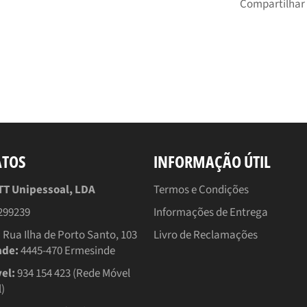
Compartilhar
ATOS
INFORMAÇÃO ÚTIL
 Unipessoal, LDA
Termos e Condições
299239
Informações de Entrega
:
Rua Ilha de Porto Santo, 103
Livro de Reclamações
ade:
4445-470 Ermesinde
el:
934 154 423 (Rede Móvel
)