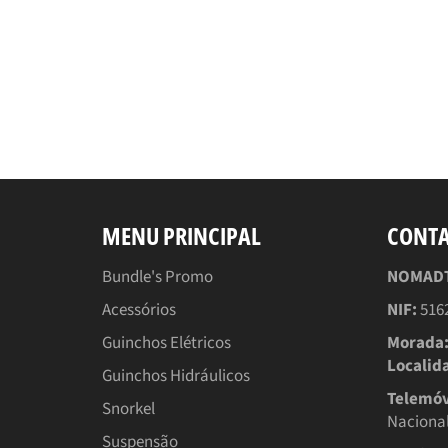
MENU PRINCIPAL
CONT
Bundle's Promo
NOMADTT
Acessórios
NIF:
516
Guinchos Elétricos
Morada
Localid
Guinchos Hidráulicos
Telemóv
Snorkel
Nacional
Suspensão