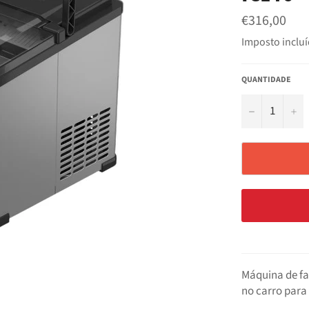
Preço
€316,00
normal
Imposto inclu
QUANTIDADE
−
+
Máquina de fa
no carro para